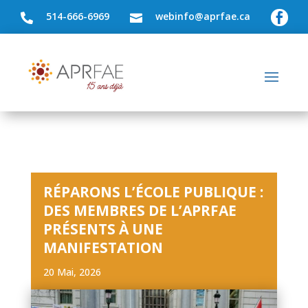
514-666-6969
webinfo@aprfae.ca



RÉPARONS L’ÉCOLE PUBLIQUE :
DES MEMBRES DE L’APRFAE
PRÉSENTS À UNE
MANIFESTATION
20 Mai, 2026