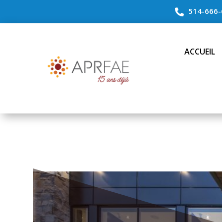
514-666-

ACCUEIL