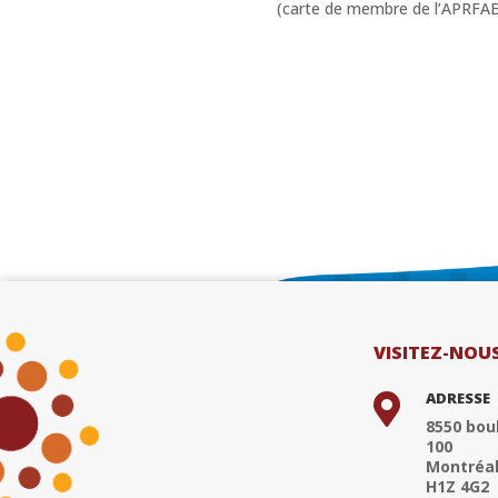
(carte de membre de l’APRFAE, 
VISITEZ-NOU
ADRESSE

8550 boul
100
Montréal
H1Z 4G2