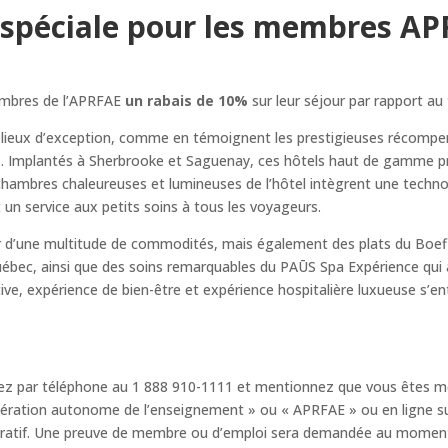
 spéciale pour les membres AP
mbres de l’APRFAE
un rabais de 10%
sur leur séjour par rapport au t
lieux d’exception, comme en témoignent les prestigieuses récompen
. Implantés à Sherbrooke et Saguenay, ces hôtels haut de gamme 
chambres chaleureuses et lumineuses de l’hôtel intègrent une technolo
un service aux petits soins à tous les voyageurs.
er d’une multitude de commodités, mais également des plats du Boefi
ébec, ainsi que des soins remarquables du PAŪS Spa Expérience qui a
tive, expérience de bien-être et expérience hospitalière luxueuse s’e
rvez par téléphone au 1 888 910-1111 et mentionnez que vous êtes 
dération autonome de l’enseignement » ou « APRFAE » ou en ligne su
oratif. Une preuve de membre ou d’emploi sera demandée au moment d