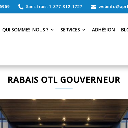
6969
Sans frais: 1-877-312-1727
webinfo@aprf


QUI SOMMES-NOUS ?
SERVICES
ADHÉSION
BL
RABAIS OTL GOUVERNEUR