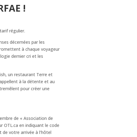
RFAE !
arif régulier.
ses décernées par les
promettent à chaque voyageur
gie dernier cri et les
sh, un restaurant Terre et
ppellent à la détente et au
ntremêlent pour créer une
membre de « Association de
r OTL.ca en indiquant le code
e votre arrivée à l’hôtel