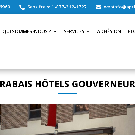
6969
Sans frais: 1-877-312-1727
webinfo@aprf


QUI SOMMES-NOUS ?
SERVICES
ADHÉSION
BL
RABAIS HÔTELS GOUVERNEU