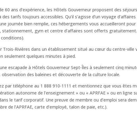
de 60 ans d’expérience, les Hôtels Gouverneur proposent des séjour
des tarifs toujours accessibles. Qu’il s’agisse d’un voyage d’affaires
une journée bien remplie, ces hébergements vous accueilleront pou
se, stationnement, gym et centre d’affaires sont offerts gratuiteme
 conditions).
 Trois-Rivières dans un établissement situé au cœur du centre-ville 
e en seulement quelques minutes à pied.
 une escapade à Hôtels Gouverneur Sept-Îles à seulement cinq minutes
observation des baleines et découverte de la culture locale.
rvez par téléphone au 1 888 910-1111 et mentionnez que vous êtes 
édération autonome de l’enseignement » ou « APRFAE » ou en ligne 
 dans le tarif corporatif. Une preuve de membre ou d’emploi sera d
bre de l’APRFAE, carte d’employé, talon de paie, etc.).