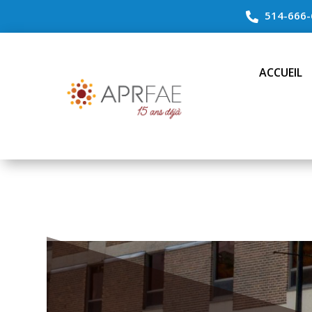
514-666-

ACCUEIL