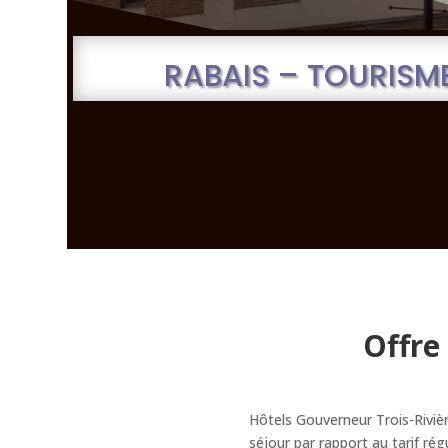
RABAIS – TOURISM
Offre
Hôtels Gouverneur Trois-Riviè
séjour par rapport au tarif régu