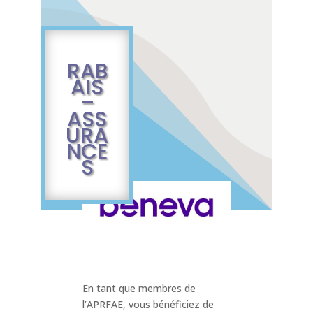
RAB
AIS
–
ASS
URA
NCE
S
En tant que membres de
l’APRFAE, vous bénéficiez de