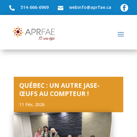
514-666-6969
webinfo@aprfae.ca



QUÉBEC : UN AUTRE JASE-
ŒUFS AU COMPTEUR !
11 Fév, 2026