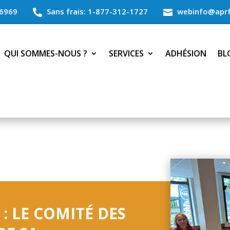
6969
Sans frais: 1-877-312-1727
webinfo@aprf


QUI SOMMES-NOUS ?
SERVICES
ADHÉSION
BL
: LE COMITÉ DES