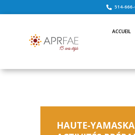
514-666-

ACCUEIL
HAUTE-YAMASKA 