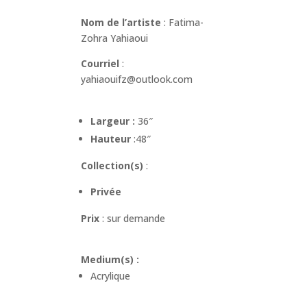
Nom de l’artiste
: Fatima-
Zohra Yahiaoui
Courriel
:
yahiaouifz@outlook.com
Largeur :
36″
Hauteur
:48″
Collection(s)
:
Privée
Prix
: sur demande
Medium(s) :
Acrylique