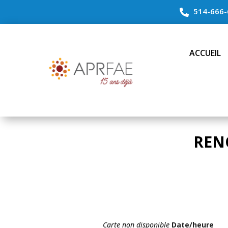
514-666-

ACCUEIL
REN
Carte non disponible
Date/heure