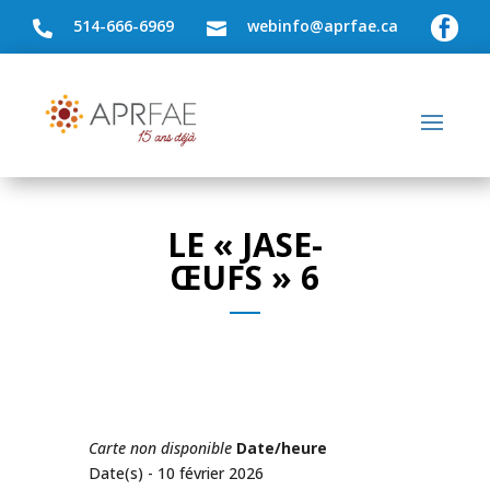
514-666-6969
webinfo@aprfae.ca



LE « JASE-
ŒUFS » 6
Carte non disponible
Date/heure
Date(s) - 10 février 2026