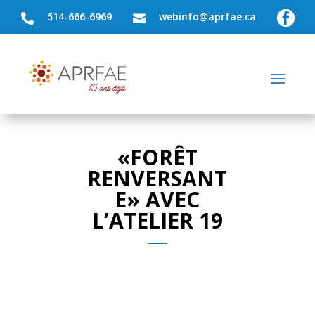
514-666-6969
webinfo@aprfae.ca



«FORÊT
RENVERSANT
E» AVEC
L’ATELIER 19