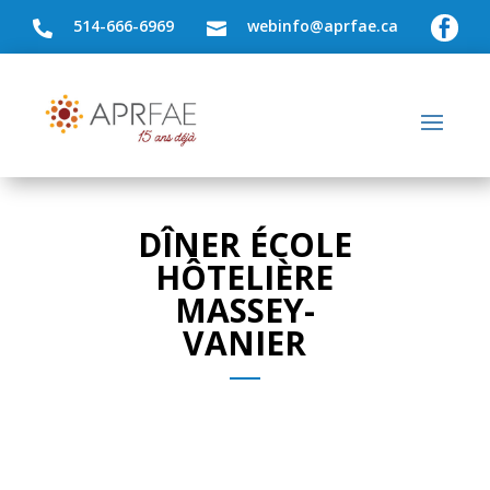
514-666-6969
webinfo@aprfae.ca



DÎNER ÉCOLE
HÔTELIÈRE
MASSEY-
VANIER