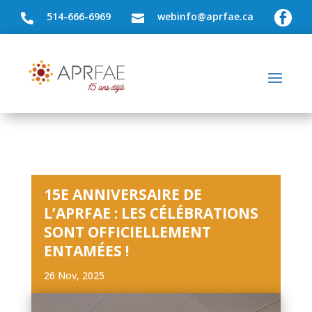
514-666-6969
webinfo@aprfae.ca



15E ANNIVERSAIRE DE
L’APRFAE : LES CÉLÉBRATIONS
SONT OFFICIELLEMENT
ENTAMÉES !
26 Nov, 2025