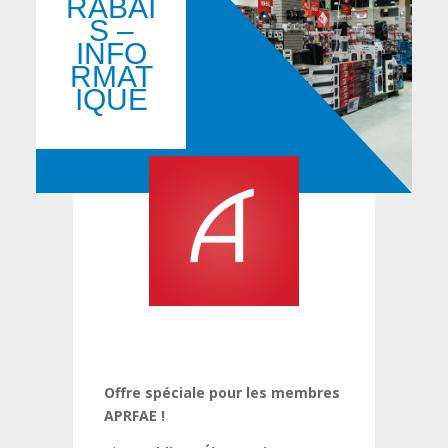
RABAI
S –
INFO
RMAT
IQUE
Offre spéciale pour les membres
APRFAE !